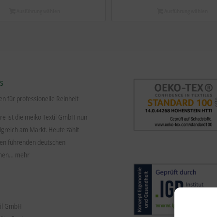
Ausführung wählen
Ausführung wählen
S
en für professionelle Reinheit
hre ist die meiko Textil GmbH nun
lgreich am Markt. Heute zählt
den führenden deutschen
hmen…
mehr
til GmbH