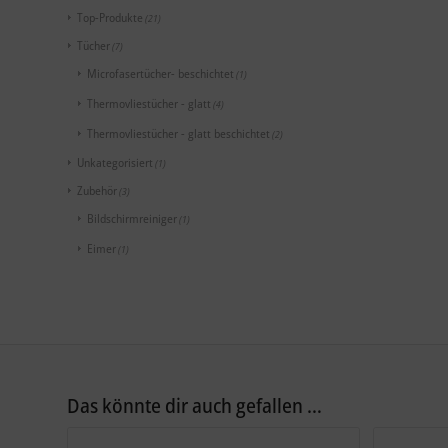
Top-Produkte
(21)
Tücher
(7)
Microfasertücher- beschichtet
(1)
Thermovliestücher - glatt
(4)
Thermovliestücher - glatt beschichtet
(2)
Unkategorisiert
(1)
Zubehör
(3)
Bildschirmreiniger
(1)
Eimer
(1)
Das könnte dir auch gefallen …