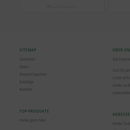
Ausführung wählen
SITEMAP
ÜBER UN
Startseite
Die Expert
News
Fast 50 Ja
Ansprechpartner
schon erfo
Kataloge
meiko zu 
Kontakt
Unterne
TOP-PRODUKTE
ADRESSE
meiko goes blue
meiko Tex