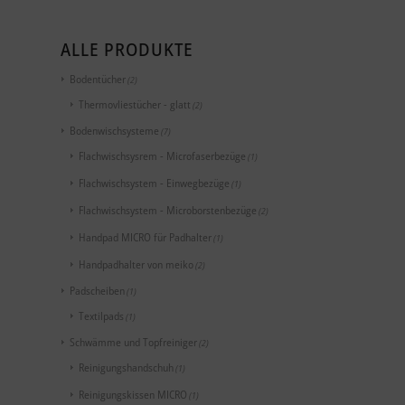
ALLE PRODUKTE
Bodentücher
(2)
Thermovliestücher - glatt
(2)
Bodenwischsysteme
(7)
Flachwischsysrem - Microfaserbezüge
(1)
Flachwischsystem - Einwegbezüge
(1)
Flachwischsystem - Microborstenbezüge
(2)
Handpad MICRO für Padhalter
(1)
Handpadhalter von meiko
(2)
Padscheiben
(1)
Textilpads
(1)
Schwämme und Topfreiniger
(2)
Reinigungshandschuh
(1)
Reinigungskissen MICRO
(1)