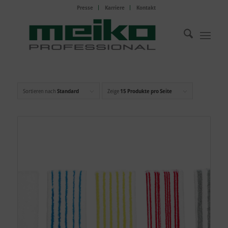
Presse
Karriere
Kontakt
Sortieren nach
Standard
Zeige
15 Produkte pro Seite