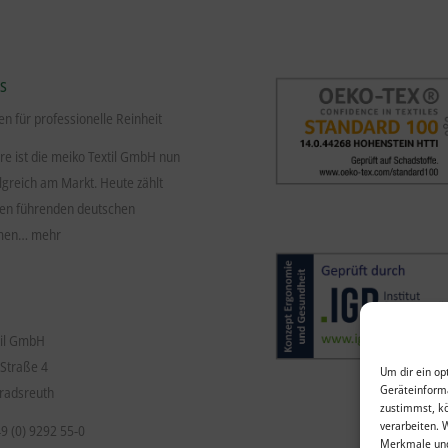
S
en für professionelle Reinheit
hre ist die meiko Textil GmbH nun
lgreich am Markt. Heute zählt
den führenden deutschen
hmen…
mehr
til GmbH
 Straße 4
Um dir ein op
Geräteinforma
radsreuth
zustimmst, kö
verarbeiten. 
49 (0) 9292 55-0
Merkmale und