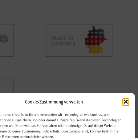
Cookie-Zustimmung verwalten
timales Erlebnis zu bieten, verwenden wir Technologien wie Cookies, um
tionen zu speichern und/oder darauf zuzugreifen. Wenn du diesen Technologien
nnen wir Daten wie das Surfverhalten oder eindeutige IDs auf dieser Website
Wenn du deine Zustimmung nicht erteilst oder zurückziehst, können bestimmte
 Funktionen beeinträchtigt werden.