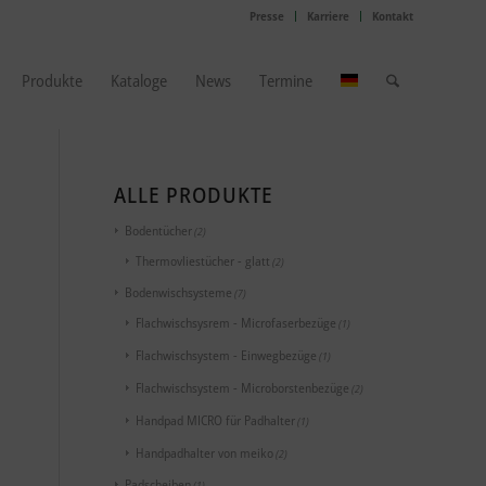
Presse
Karriere
Kontakt
Produkte
Kataloge
News
Termine
ALLE PRODUKTE
Bodentücher
(2)
Thermovliestücher - glatt
(2)
Bodenwischsysteme
(7)
Flachwischsysrem - Microfaserbezüge
(1)
Flachwischsystem - Einwegbezüge
(1)
Flachwischsystem - Microborstenbezüge
(2)
Handpad MICRO für Padhalter
(1)
Handpadhalter von meiko
(2)
Padscheiben
(1)