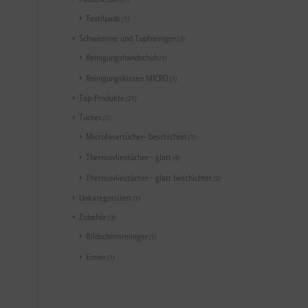
Textilpads
(1)
Schwämme und Topfreiniger
(2)
Reinigungshandschuh
(1)
Reinigungskissen MICRO
(1)
Top-Produkte
(21)
Tücher
(7)
Microfasertücher- beschichtet
(1)
Thermovliestücher - glatt
(4)
Thermovliestücher - glatt beschichtet
(2)
Unkategorisiert
(1)
Zubehör
(3)
Bildschirmreiniger
(1)
Eimer
(1)